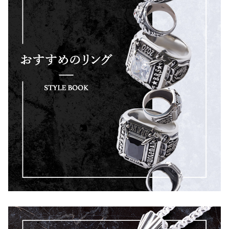
ン
ト
(wo-
p-
232)
個