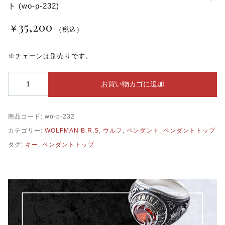
ト (wo-p-232)
35,200
￥
（税込）
※チェーンは別売りです。
WOLFMAN
お買い物カゴに追加
B.R.S
ウ
ル
商品コード:
wo-p-232
フ
オ
カテゴリー:
WOLFMAN B.R.S
,
ウルフ
,
ペンダント
,
ペンダントトップ
ー
タグ:
キー
,
ペンダントトップ
バ
ル
シ
ン
グ
ル
ペ
ン
ダ