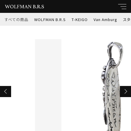
カートに商品を追加しました
すべての商品
WOLFMAN B.R.S
T-KEIGO
Van Amburg
スタ
キーワード
WOLFMAN B.R.S ウルフオーバルシング ルペ
すべて
ンダント (wo-p-232)
親カテゴリ
数量
WOLFMAN B.R.S
￥35,200
（税込）
T-KEIGO
子カテゴリ
Van Amburg
ショッピングを続ける
価格帯
スターナイツ
～
インディアンジュエリー
カートを確認する
並び順