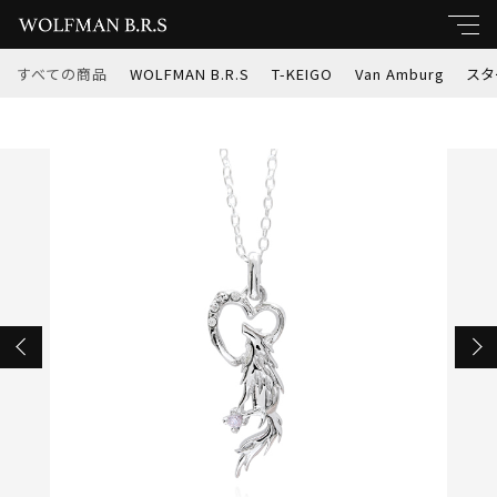
カートに商品を追加しました
すべての商品
WOLFMAN B.R.S
T-KEIGO
Van Amburg
スタ
キーワード
WOLFMAN B.R.S ウルフハート チャーム
すべて
(wo-p-193r)
親カテゴリ
数量
WOLFMAN B.R.S
￥11,000
（税込）
T-KEIGO
子カテゴリ
Van Amburg
ショッピングを続ける
価格帯
スターナイツ
～
インディアンジュエリー
カートを確認する
並び順