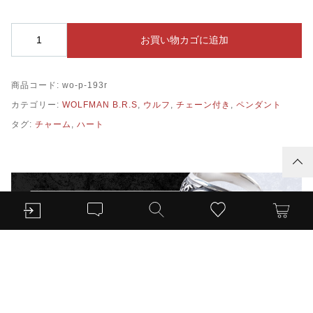
WOLFMAN
お買い物カゴに追加
B.R.S
ウ
ル
商品コード:
wo-p-193r
フ
ハ
カテゴリー:
WOLFMAN B.R.S
,
ウルフ
,
チェーン付き
,
ペンダント
ー
タグ:
チャーム
,
ハート
ト
チ
ャ
ー
ム
(wo-
p-
193r)
個