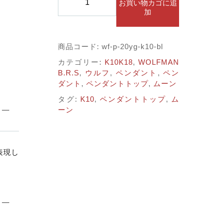
子カテゴリ
お買い物カゴに追
B.R.S
加
10K/YG
サ
する
ン
商品コード:
wf-p-20yg-k10-bl
ウ
価格帯
カテゴリー:
K10K18
,
WOLFMAN
ル
B.R.S
,
ウルフ
,
ペンダント
,
ペン
フ
～
ダント
,
ペンダントトップ
,
ムーン
ｗ/
ブ
タグ:
K10
,
ペンダントトップ
,
ム
ル
ーン
ー
並び順
ペ
ン
ダ
表現し
ン
ト
その他
(wf-
p-
在庫あり
セール
20yg-
k10-