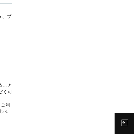
bl)
個
５、ブ
ること
だく可
にご利
比べ、