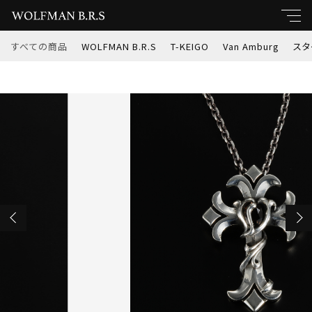
カートに商品を追加しました
すべての商品
WOLFMAN B.R.S
T-KEIGO
Van Amburg
スタ
キーワード
すべて
van amburg leathers クロス ペンダント
親カテゴリ
(va-p-9)
数量
WOLFMAN B.R.S
￥77,000
（税込）
T-KEIGO
子カテゴリ
Van Amburg
価格帯
ショッピングを続ける
スターナイツ
～
インディアンジュエリー
カートを確認する
並び順