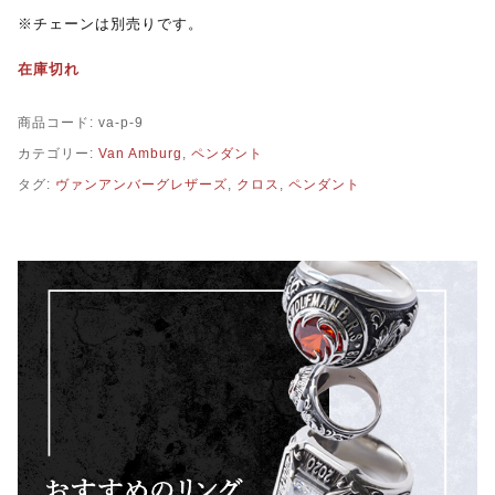
※チェーンは別売りです。
在庫切れ
商品コード:
va-p-9
カテゴリー:
Van Amburg
,
ペンダント
タグ:
ヴァンアンバーグレザーズ
,
クロス
,
ペンダント