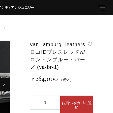
インディアンジュエリー
1)
van amburg leathers
ロゴIDブレスレッドw/
キーワード
ロンドンブルートパー
ズ (va-br-1)
264,000
￥264,000
￥
（税込）
（税込）
親カテゴリ
van
お買い物カゴに追
amburg
加
leathers