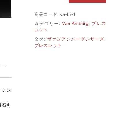
子カテゴリ
ロ
ゴ
商品コード:
va-br-1
ID
する
カテゴリー:
Van Amburg
,
ブレス
ブ
レット
レ
価格帯
ス
タグ:
ヴァンアンバーグレザーズ
,
レ
ブレスレット
～
ッ
ド
w/
ロ
並び順
ン
ド
ン
たシン
ブ
ル
その他
輝石も
ー
ト
在庫あり
セール
パ
ー