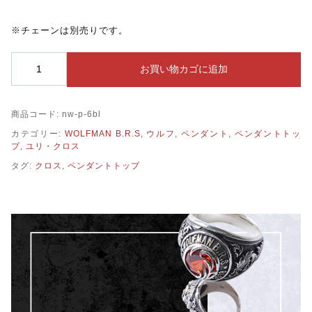
※チェーンは別売りです。
WOLFMAN
お買い物カゴに追加
B.R.S
ム
ー
商品コード:
nw-p-6bl
ン
シ
カテゴリー:
WOLFMAN B.R.S
,
ウルフ
,
ペンダント
,
ペンダントトッ
ャ
プ
,
ユリ・クロス
ド
タグ:
クロス
,
ペンダントトップ
ー
ク
ロ
ス
ペ
ン
ダ
ン
ト
／
ブ