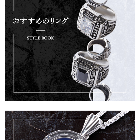
ル
ー
(nw-
p-
6bl)
個