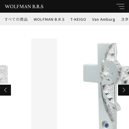
カートに商品を追加しました
すべての商品
WOLFMAN B.R.S
T-KEIGO
Van Amburg
スタ
キーワード
WOLFMAN B.R.S ムーンシャドークロス ペンダ
すべて
ント ／ブルー (nw-p-6bl)
親カテゴリ
数量
WOLFMAN B.R.S
￥44,000
（税込）
T-KEIGO
子カテゴリ
Van Amburg
ショッピングを続ける
価格帯
スターナイツ
～
カートを確認する
インディアンジュエリー
並び順